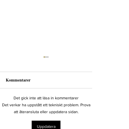
Kommentarer
Det gick inte att läsa in kommentarer
Bygga team för skyddat
Säkra rutiner m
Det verkar ha uppstått ett tekniskt problem. Prova
boende
Mindgear
att återansluta eller uppdatera sidan.
Uppdatera