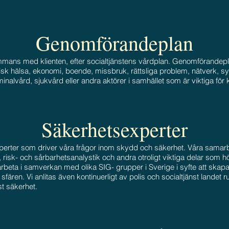
Genomförandeplan
mmans med klienten, efter socialtjänstens vårdplan. Genomförandepla
k hälsa, ekonomi, boende, missbruk, rättsliga problem, nätverk, sys
minalvård, sjukvård eller andra aktörer i samhället som är viktiga för k
Säkerhetsexperter
erter som driver våra frågor inom skydd och säkerhet. Våra samarbe
risk- och sårbarhetsanalystik och andra otroligt viktiga delar som hö
arbeta i samverkan med olika SIG- grupper i Sverige i syfte att skapa
 sfären. Vi anlitas även kontinuerligt av polis och socialtjänst landet r
st säkerhet.