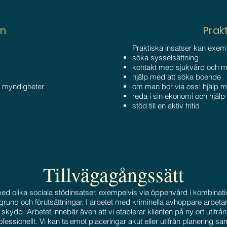
n
Prakt
Praktiska insatser kan exem
söka sysselsättning
kontakt med sjukvård och m
hjälp med att söka boende
 myndigheter
om man bor via oss: hjälp me
reda i sin ekonomi och hjäl
stöd till en aktiv fritid
Tillvägagångssätt
ed olika sociala stödinsatser, exempelvis via öppenvård i kombinat
rund och förutsättningar. I arbetet med kriminella avhoppare arbeta
tt skydd. Arbetet innebär även att vi etablerar klienten på ny ort utifr
essionellt. Vi kan ta emot placeringar akut eller utifrån planering samt 