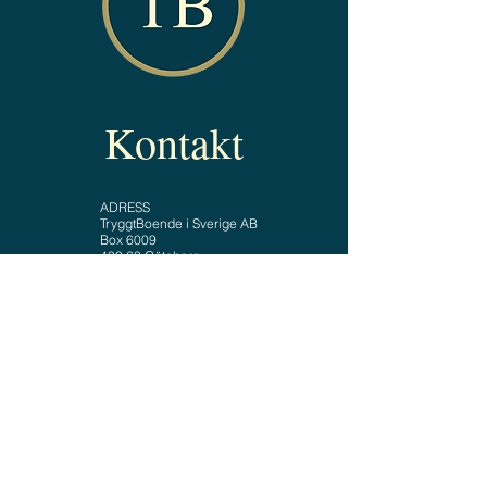
Kontakt
ADRESS
TryggtBoende i Sverige AB
Box 6009
400 60 Göteborg
TEL
+46 (0)10 - 30 30 700
E-POST
info@tryggtboende.nu
placeringsinfo@tryggtboende.nu