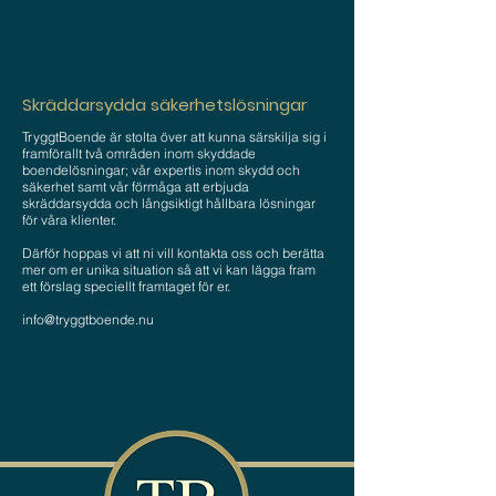
Skräddarsydda säkerhetslösningar
TryggtBoende är stolta över att kunna särskilja sig i
framförallt två områden inom skyddade
boendelösningar; vår expertis inom skydd och
säkerhet samt vår förmåga att erbjuda
skräddarsydda och långsiktigt hållbara lösningar
för våra klienter.
Därför hoppas vi att ni vill kontakta oss och berätta
mer om er unika situation så att vi kan lägga fram
ett förslag speciellt framtaget för er.
info@tryggtboende.nu