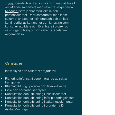
TryggtBoende är unika i sin bransch med att ha ett
omfattande samarbete med säkerhetsexperterna
Mindgear
som jobbar med teknik- och
personsäkerhet. De vi samarbetar med inom
säkerhet är experter i sin bransch och anlitas
kontinuerligt av kommuner och landsting som
konsulter, utbildare och föreläsare i projekt och
satsningar där skydd och säkerhet spelar en
avgörande roll.
Områden
Inom skydd och säkerhet erbjuder vi
Planering inför samt genomförande av säkra
transporter
Klientutbildning i person- och tekniksäkerhet
Risk- och sårbarhetsanalyser
Konsultation och utbildning i tekniksäkerhet
Konsultation och utbildning inför placeringsinsats
Konsultation och utbildning i säkerhetselementen
Konsultation och utbildning i grunderna för
riskbedömningar