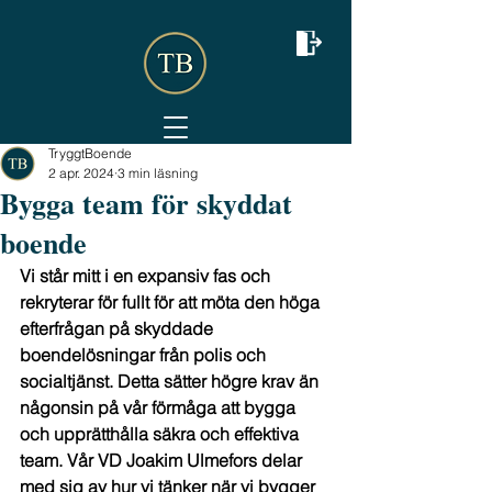
TryggtBoende
2 apr. 2024
3 min läsning
Bygga team för skyddat
boende
Vi står mitt i en expansiv fas och 
rekryterar för fullt för att möta den höga 
efterfrågan på skyddade 
boendelösningar från polis och 
socialtjänst. Detta sätter högre krav än 
någonsin på vår förmåga att bygga 
och upprätthålla säkra och effektiva 
team. Vår VD Joakim Ulmefors delar 
med sig av hur vi tänker när vi bygger 