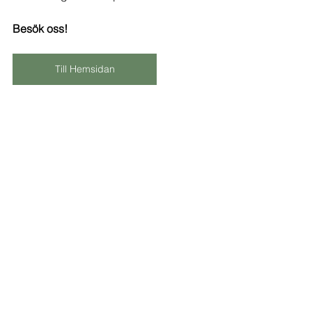
Besök oss!
Till Hemsidan
företagsinfo
Nyheter
Visa alla
Senaste inlägg