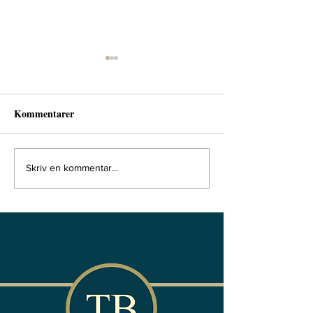
Kommentarer
Ekonomiskt skydd efter
MISSION : Tryg
Skriv en kommentar...
Placering?
tillvaro