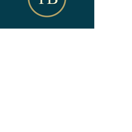
Kontakt
ADRESS
TryggtBoende i Sverige AB
Box 6009
400 60 Göteborg
TEL
+46 (0)10 - 30 30 700
E-POST
info@tryggtboende.nu
placeringsinfo@tryggtboende.nu