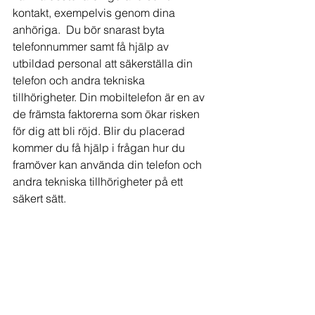
kontakt, exempelvis genom dina 
anhöriga.  Du bör snarast byta 
telefonnummer samt få hjälp av 
utbildad personal att säkerställa din 
telefon och andra tekniska 
tillhörigheter. Din mobiltelefon är en av 
de främsta faktorerna som ökar risken 
för dig att bli röjd. Blir du placerad 
kommer du få hjälp i frågan hur du 
framöver kan använda din telefon och 
andra tekniska tillhörigheter på ett 
säkert sätt.
TryggtBoende
familj
barn
skydd
skyddad identitet
Vittnesskydd
Hedersrelaterat våld