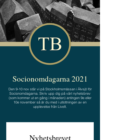
Socionomdagarna 2021
Den 9-10 nov står vi på Stockholmsmässan i Älvsjö för
Socionomdagarna. Skriv upp dig på vårt nyhetsbrev
(som kommer ut en gång i månaden) antingen 9e eller
10e november så är du med i utlottningen av en
upplevelse från LiveIt.
Nyhetsbrevet