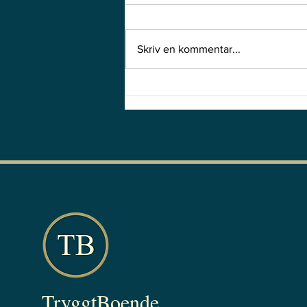
Skriv en kommentar...
Har klienten sin stalker i
fickan?
TryggtBoende