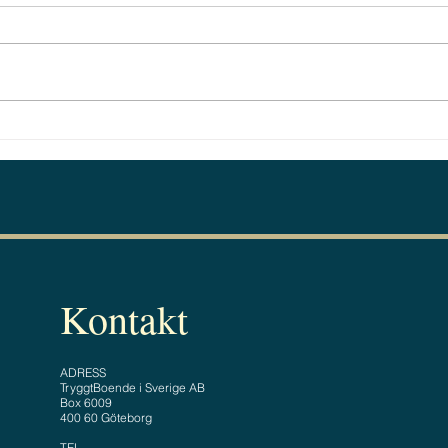
Borde vara kriminellt .
Tryg
Kontakt
ADRESS
TryggtBoende i Sverige AB
Box 6009
400 60 Göteborg
TEL