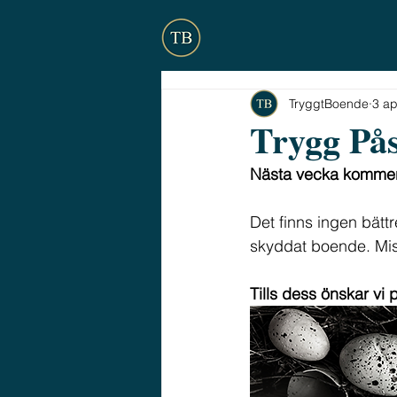
TryggtBoende
3 ap
Trygg På
Nästa vecka kommer
Det finns ingen bättr
skyddat boende. Mis
Tills dess önskar vi