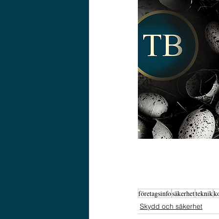
företagsinfo
säkerhet
teknik
k
Skydd och säkerhet